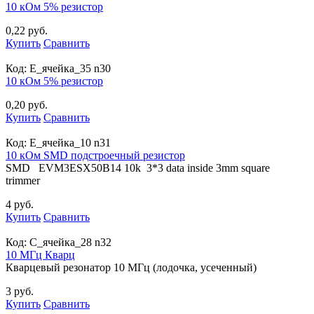
10 кОм 5% резистор
0,22 руб.
Купить
Сравнить
Код:
E_ячейка_35 n30
10 кОм 5% резистор
0,20 руб.
Купить
Сравнить
Код:
E_ячейка_10 n31
10 кОм SMD подстроечный резистор
SMD EVM3ESX50B14 10k 3*3 data inside 3mm square
trimmer
4 руб.
Купить
Сравнить
Код:
С_ячейка_28 n32
10 МГц Кварц
Кварцевый резонатор 10 МГц (лодочка, усеченный)
3 руб.
Купить
Сравнить