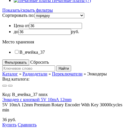
Печатные платы (7)
Показать/скрыть фильтры
Сортировать по:
Цена от
до
руб.
Место хранения
B_ячейка_37
Сбросить
Найти
Каталог
»
Радиодетали
»
Переключатели
»
Энкодеры
Вид каталога:
Код:
B_ячейка_37 nnnx
Энкодер с кнопкой 5V 10mA 12mm
5V 10mA 12mm Premium Rotary Encoder With Key 30000cycles
min
36 руб.
Купить
Сравнить