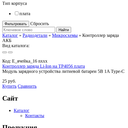
Тип корпуса
плата
Сбросить
Найти
Каталог
»
Радиодетали
»
Микросхемы
»
Контроллер заряда
АКБ
Вид каталога:
Код:
E_ячейка_16 nxxx
Контроллер заряда Li-Ion на TP4056 плата
Модуль зарядного устройства литиевой батареи 5В 1A Type-C
25 руб.
Купить
Сравнить
Сайт
Каталог
Контакты
Продукция