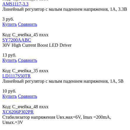
AMS1117-3.3
Линейный регулятор с малым падением напряжения, 1А, 3.3В
3 руб.
Купить
Сравнить
Код:
С_ячейка_45 nxxx
SY7200AABC
30V High Current Boost LED Driver
13 руб.
Купить
Сравнить
Код:
С_ячейка_35 nxxx
LD1117S50TR
Линейный регулятор с малым падением напряжения, 1А, 5В
10 руб.
Купить
Сравнить
Код:
С_ячейка_48 nxxx
XC6206P302PR
Стабилизатор напряжения Uвх.мах=6V, Imax =200mA,
Uвых.=3V