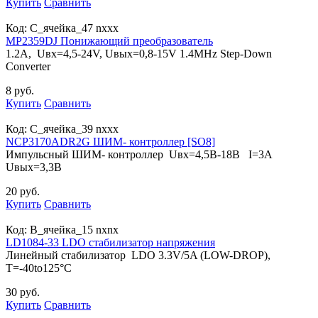
Купить
Сравнить
Код:
С_ячейка_47 nxxx
MP2359DJ Понижающий преобразователь
1.2A, Uвх=4,5-24V, Uвых=0,8-15V 1.4MHz Step-Down
Converter
8 руб.
Купить
Сравнить
Код:
С_ячейка_39 nxxx
NCP3170ADR2G ШИМ- контроллер [SO8]
Импульсный ШИМ- контроллер Uвх=4,5В-18В I=3A
Uвых=3,3В
20 руб.
Купить
Сравнить
Код:
B_ячейка_15 nxnx
LD1084-33 LDO cтабилизатор напряжения
Линейный стабилизатор LDO 3.3V/5A (LOW-DROP),
T=-40to125°C
30 руб.
Купить
Сравнить