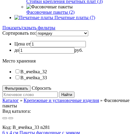
Стойки крепления печатных плат (3)
Фасовочные пакеты (2)
Печатные платы (7)
Показать/скрыть фильтры
Сортировать по:
Цена от
до
руб.
Место хранения
B_ячейка_32
B_ячейка_33
Сбросить
Найти
Каталог
»
Крепежные и установочные изделия
»
Фасовочные
пакеты
Вид каталога:
Код:
B_ячейка_33 n281
6 х 4 см Пакеты фасовочные с замком