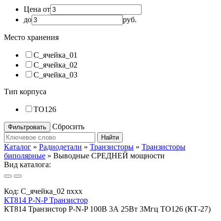
Цена от
до
руб.
Место хранения
С_ячейка_01
С_ячейка_02
С_ячейка_03
Тип корпуса
ТО126
Сбросить
Найти
Каталог
»
Радиодетали
»
Транзисторы
»
Транзисторы
биполярные
»
Выводные СРЕДНЕЙ мощности
Вид каталога:
Код:
С_ячейка_02 nxxx
КТ814 P-N-P Транзистор
КТ814 Транзистор P-N-P 100В 3А 25Вт 3Мгц TO126 (КТ-27)